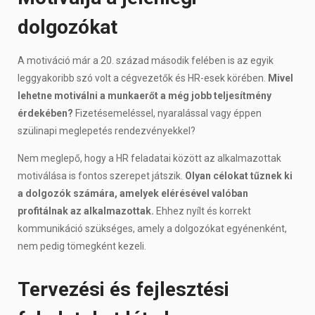
dolgozókat
A motiváció már a 20. század második felében is az egyik
leggyakoribb szó volt a cégvezetők és HR-esek körében.
Mivel
lehetne motiválni a munkaerőt a még jobb teljesítmény
érdekében?
Fizetésemeléssel, nyaralással vagy éppen
szülinapi meglepetés rendezvényekkel?
Nem meglepő, hogy a HR feladatai között az alkalmazottak
motiválása is fontos szerepet játszik.
Olyan célokat tűznek ki
a dolgozók számára, amelyek elérésével valóban
profitálnak az alkalmazottak.
Ehhez nyílt és korrekt
kommunikáció szükséges, amely a dolgozókat egyénenként,
nem pedig tömegként kezeli.
Tervezési és fejlesztési