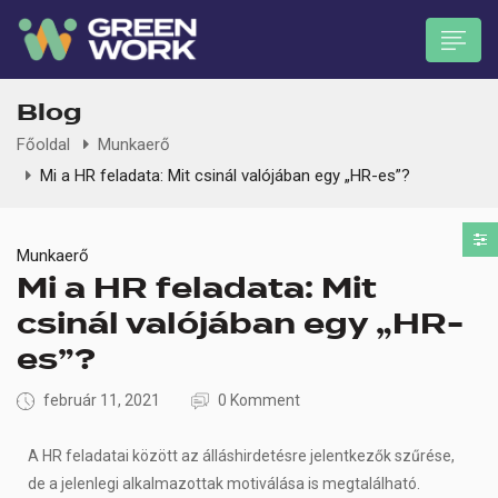
Blog
Főoldal
Munkaerő
Mi a HR feladata: Mit csinál valójában egy „HR-es”?
 submenu (Munkavállalóknak)
Munkaerő
Mi a HR feladata: Mit
csinál valójában egy „HR-
es”?
február 11, 2021
0 Komment
A HR feladatai között az álláshirdetésre jelentkezők szűrése,
de a jelenlegi alkalmazottak motiválása is megtalálható.