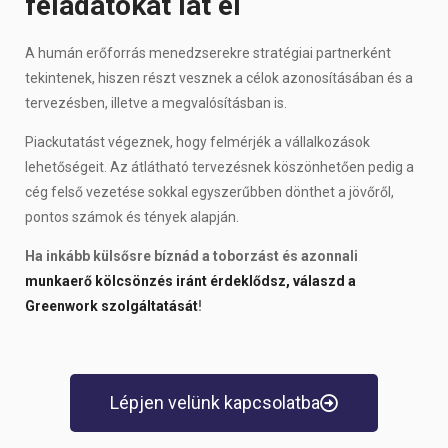
feladatokat lát el
A humán erőforrás menedzserekre stratégiai partnerként
tekintenek, hiszen részt vesznek a célok azonosításában és a
tervezésben, illetve a megvalósításban is.
Piackutatást végeznek, hogy felmérjék a vállalkozások
lehetőségeit. Az átlátható tervezésnek köszönhetően pedig a
cég felső vezetése sokkal egyszerűbben dönthet a jövőről,
pontos számok és tények alapján.
Ha inkább külsősre bíznád a toborzást és azonnali
munkaerő kölcsönzés iránt érdeklődsz, válaszd a
Greenwork szolgáltatását
!
Lépjen velünk kapcsolatba