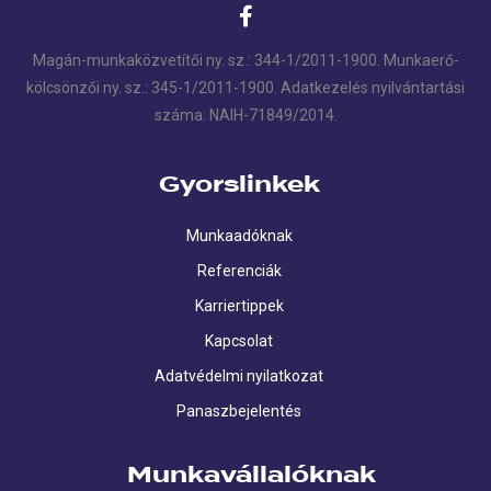
Magán-munkaközvetítői ny. sz.: 344-1/2011-1900. Munkaerő-
kölcsönzői ny. sz.: 345-1/2011-1900. Adatkezelés nyilvántartási
száma: NAIH-71849/2014.
Gyorslinkek
Munkaadóknak
Referenciák
Karriertippek
Kapcsolat
Adatvédelmi nyilatkozat
Panaszbejelentés
Munkavállalóknak