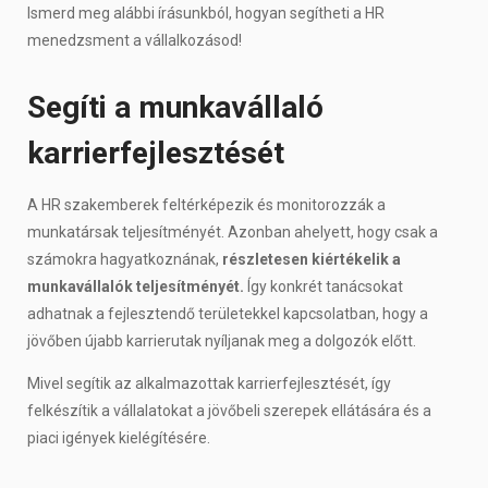
Ismerd meg alábbi írásunkból, hogyan segítheti a HR
menedzsment a vállalkozásod!
Segíti a munkavállaló
karrierfejlesztését
A HR szakemberek feltérképezik és monitorozzák a
munkatársak teljesítményét. Azonban ahelyett, hogy csak a
számokra hagyatkoznának,
részletesen kiértékelik a
munkavállalók teljesítményét.
Így konkrét tanácsokat
adhatnak a fejlesztendő területekkel kapcsolatban, hogy a
jövőben újabb karrierutak nyíljanak meg a dolgozók előtt.
Mivel segítik az alkalmazottak karrierfejlesztését, így
felkészítik a vállalatokat a jövőbeli szerepek ellátására és a
piaci igények kielégítésére.