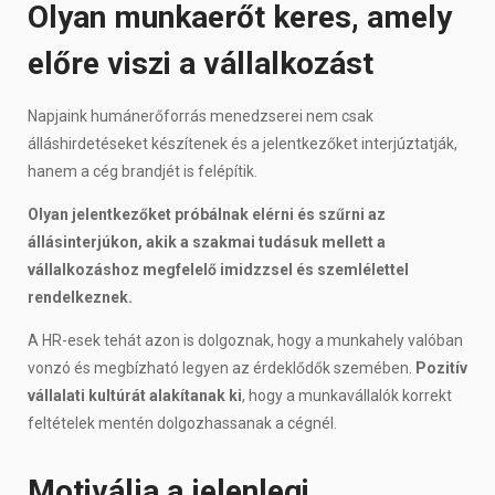
Olyan munkaerőt keres, amely
előre viszi a vállalkozást
Napjaink humánerőforrás menedzserei nem csak
álláshirdetéseket készítenek és a jelentkezőket interjúztatják,
hanem a cég brandjét is felépítik.
Olyan jelentkezőket próbálnak elérni és szűrni az
állásinterjúkon, akik a szakmai tudásuk mellett a
vállalkozáshoz megfelelő imidzzsel és szemlélettel
rendelkeznek.
A HR-esek tehát azon is dolgoznak, hogy a munkahely valóban
vonzó és megbízható legyen az érdeklődők szemében.
Pozitív
vállalati kultúrát alakítanak ki
, hogy a munkavállalók korrekt
feltételek mentén dolgozhassanak a cégnél.
Motiválja a jelenlegi