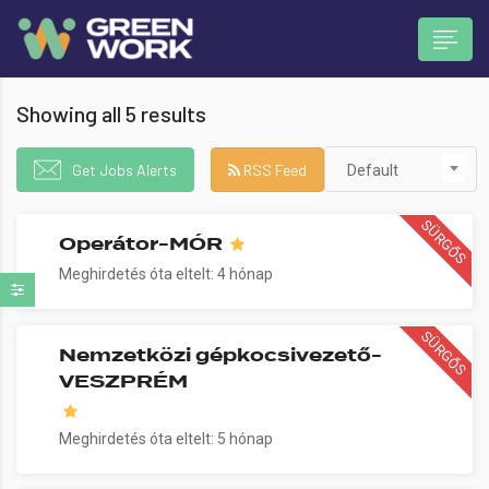
Showing all 5 results
Get Jobs Alerts
RSS Feed
Default
SÜRGŐS
Operátor-MÓR
 submenu (Munkavállalóknak)
Meghirdetés óta eltelt: 4 hónap
SÜRGŐS
Nemzetközi gépkocsivezető-
VESZPRÉM
Meghirdetés óta eltelt: 5 hónap