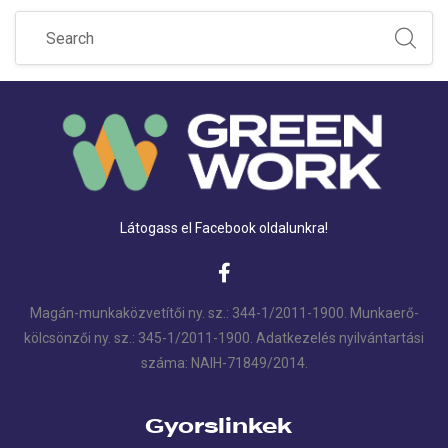
Látogass el Facebook oldalunkra!
Magán-munkaközvetítői ny. sz.: 344-1/2011-1900. Munkaerő-
kölcsönzői ny. sz.: 345-1/2011-1900. Adatkezelés nyilvántartási
száma: NAIH-71849/2014.
Gyorslinkek