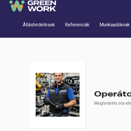
Álláshirdetések
Referenciák
Munkaadóknak
 submenu (Munkavállalóknak)
Operát
Meghirdetés óta elt