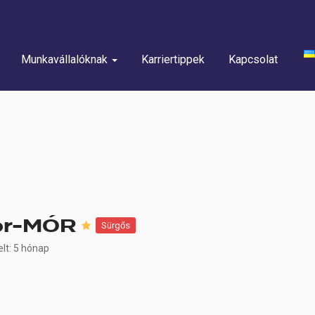
Munkavállalóknak
Karriertippek
Kapcsolat
or-MÓR
Sürgős
elt: 5 hónap