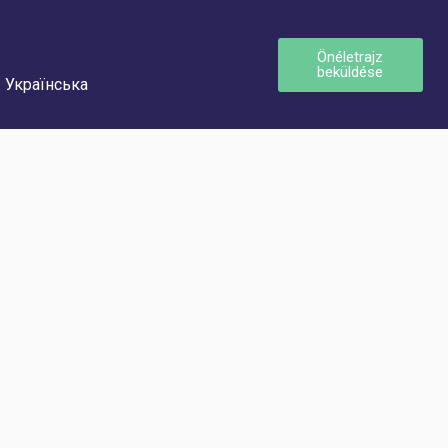
Önéletrajz
beküldése
Українська