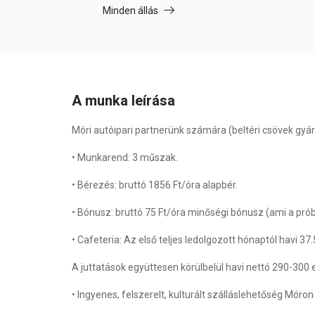
Minden állás
A munka leírása
Móri autóipari partnerünk számára (beltéri csövek gy
• Munkarend: 3 műszak.
• Bérezés: bruttó 1856 Ft/óra alapbér.
• Bónusz: bruttó 75 Ft/óra minőségi bónusz (ami a prób
• Cafeteria: Az első teljes ledolgozott hónaptól havi 37
A juttatások együttesen körülbelül havi nettó 290-300 e
• Ingyenes, felszerelt, kulturált szálláslehetőség Mór