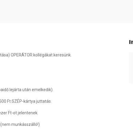
I
ártása) OPERÁTOR kollégákat keresünk.
aidő lejárta után emelkedik).
.500 Ft SZÉP-kártya juttatás.
zer Ft-ot jelentenek.
on (nem munkásszálló!)