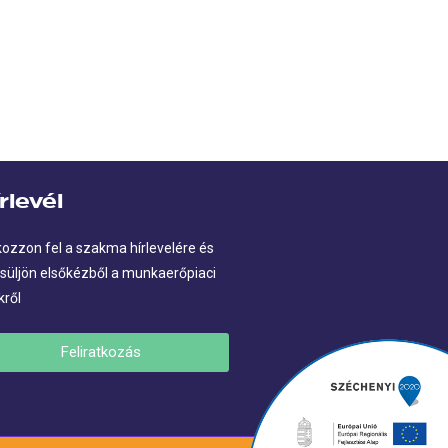
rlevél
kozzon fel a szakma hírlevelére és
süljön elsőkézből a munkaerőpiaci
kről
Feliratkozás