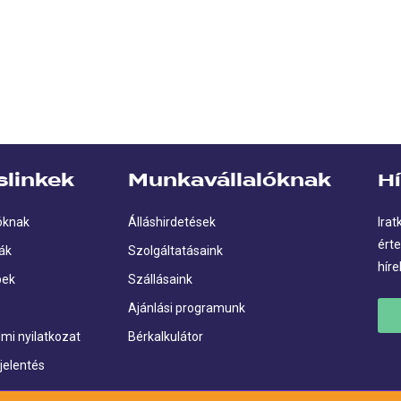
slinkek
Munkavállalóknak
Hí
óknak
Álláshirdetések
Irat
érte
ák
Szolgáltatásaink
híre
pek
Szállásaink
Ajánlási programunk
mi nyilatkozat
Bérkalkulátor
jelentés