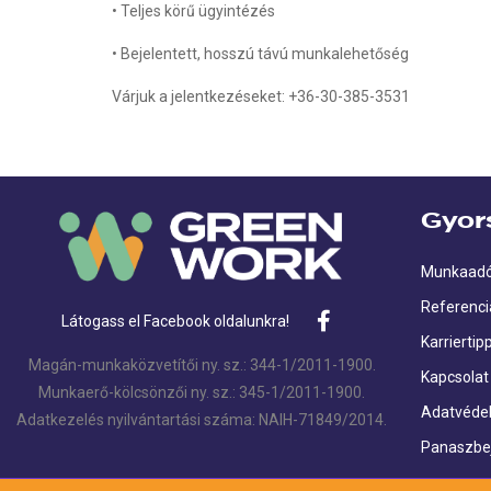
• Teljes körű ügyintézés
• Bejelentett, hosszú távú munkalehetőség
Várjuk a jelentkezéseket: +36-30-385-3531
Gyor
Munkaad
Referenci
Látogass el Facebook oldalunkra!
Karriertip
Magán-munkaközvetítői ny. sz.: 344-1/2011-1900.
Kapcsolat
Munkaerő-kölcsönzői ny. sz.: 345-1/2011-1900.
Adatvédel
Adatkezelés nyilvántartási száma: NAIH-71849/2014.
Panaszbe