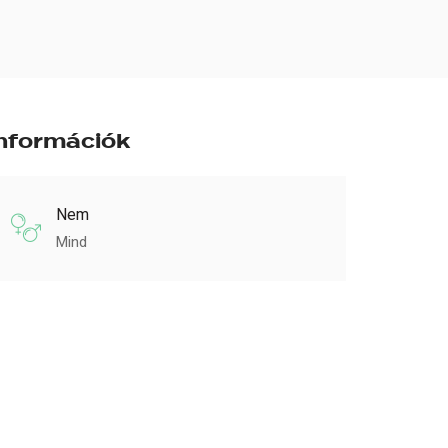
nformációk
Nem
Mind