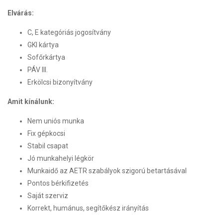
Elvárás:
C, E kategóriás jogosítvány
GKI kártya
Sofőrkártya
PÁV III.
Erkölcsi bizonyítvány
Amit kínálunk:
Nem uniós munka
Fix gépkocsi
Stabil csapat
Jó munkahelyi légkör
Munkaidő az AETR szabályok szigorú betartásával
Pontos bérkifizetés
Saját szerviz
Korrekt, humánus, segítőkész irányítás