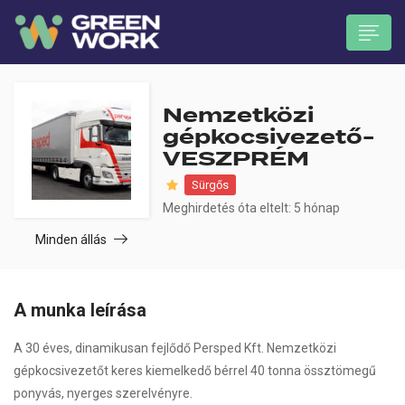
Nemzetközi
gépkocsivezető-
VESZPRÉM
Sürgős
 submenu (Munkavállalóknak)
Meghirdetés óta eltelt: 5 hónap
Minden állás
A munka leírása
A 30 éves, dinamikusan fejlődő Persped Kft. Nemzetközi
gépkocsivezetőt keres kiemelkedő bérrel 40 tonna össztömegű
ponyvás, nyerges szerelvényre.