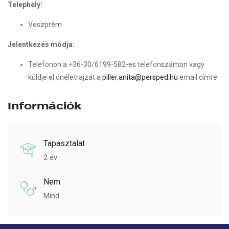
Telephely:
Veszprém
Jelentkezés
módja:
Telefonon a +36-30/6199-582-es telefonszámon vagy
küldje el önéletrajzát a
piller.anita@persped.hu
email címre
Információk
Tapasztalat
2 év
Nem
Mind