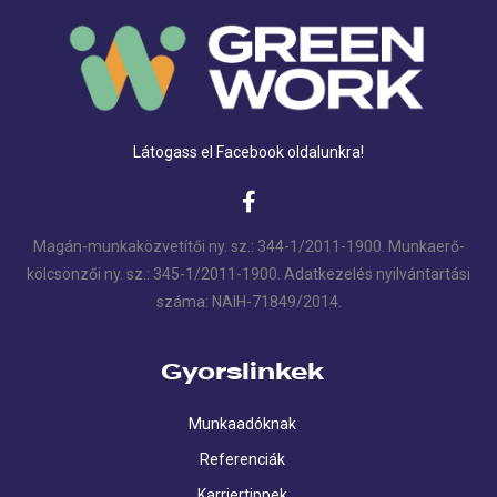
Látogass el Facebook oldalunkra!
Magán-munkaközvetítői ny. sz.: 344-1/2011-1900. Munkaerő-
kölcsönzői ny. sz.: 345-1/2011-1900. Adatkezelés nyilvántartási
száma: NAIH-71849/2014.
Gyorslinkek
Munkaadóknak
Referenciák
Karriertippek