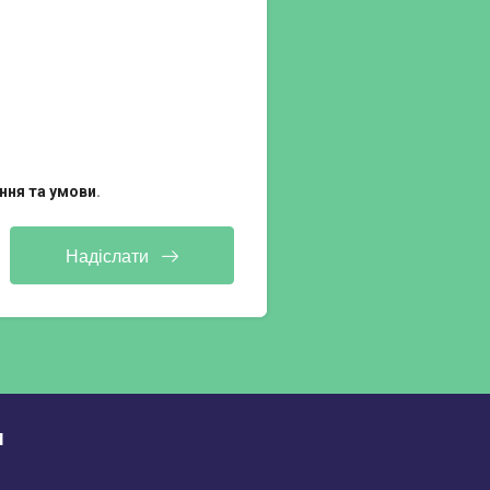
ння та умови
.
Надіслати
м