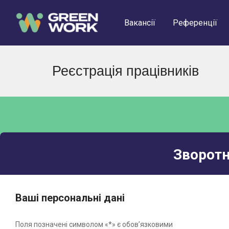
Вакансії
Референції
Реєстрація працівників
n submenu (Працівникам)
Зворотн
Ваші персональні дані
Поля позначені символом «*» є обов’язковими