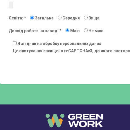
Освіта: *
Загальна
Середня
Вища
Досвід роботи на заводі *
Маю
Не маю
Я згідний на обробку персональних даних
Це опитування захищено reCAPTCHAv3, до якого застос