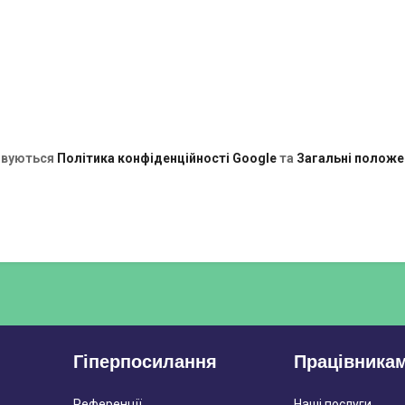
овуються
Політика конфіденційності Google
та
Загальні положе
Гіперпосилання
Працівника
Референції
Наші послуги