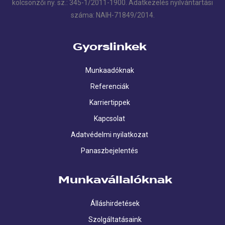
kölcsönzői ny. sz.: 345-1/2011-1900. Adatkezelés nyilvántartási
száma: NAIH-71849/2014.
Gyorslinkek
Munkaadóknak
Referenciák
Karriertippek
Kapcsolat
Adatvédelmi nyilatkozat
Panaszbejelentés
Munkavállalóknak
Álláshirdetések
Szolgáltatásaink