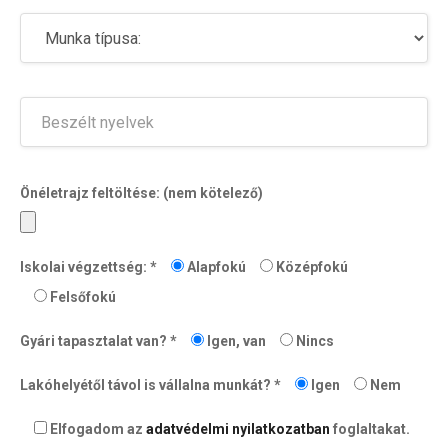
Önéletrajz feltöltése: (nem kötelező)
Iskolai végzettség: *
Alapfokú
Középfokú
Felsőfokú
Gyári tapasztalat van? *
Igen, van
Nincs
Lakóhelyétől távol is vállalna munkát? *
Igen
Nem
Elfogadom az
adatvédelmi nyilatkozatban
foglaltakat.