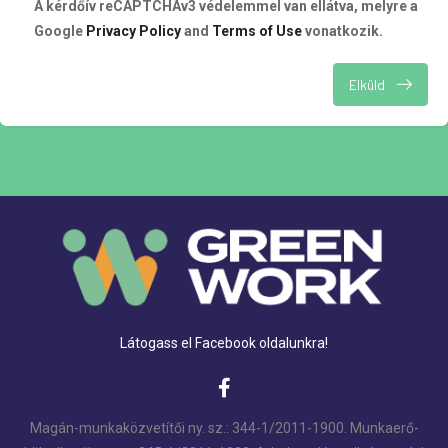
A kérdőív reCAPTCHAv3 védelemmel van ellátva, melyre a
Google
Privacy Policy
and
Terms of Use
vonatkozik.
Elküld
Látogass el Facebook oldalunkra!
Magán-munkaközvetítői ny. sz.: 344-1/2011-1900. Munkaerő-