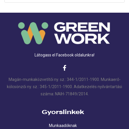
Látogass el Facebook oldalunkra!
Magán-munkaközvetítői ny. sz.: 344-1/2011-1900. Munkaerő-
kölcsönzői ny. sz.: 345-1/2011-1900. Adatkezelés nyilvántartási
száma: NAIH-71849/2014.
Gyorslinkek
Munkaadóknak