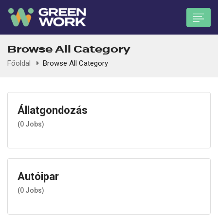
Browse All Category
Főoldal
Browse All Category
Állatgondozás
 submenu (Munkavállalóknak)
(
0
Jobs)
Autóipar
(
0
Jobs)