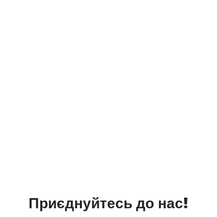
Гідні умови проживання
Аванс 2 рази на місяць
Хороші умови роботи
Приєднуйтесь до нас!