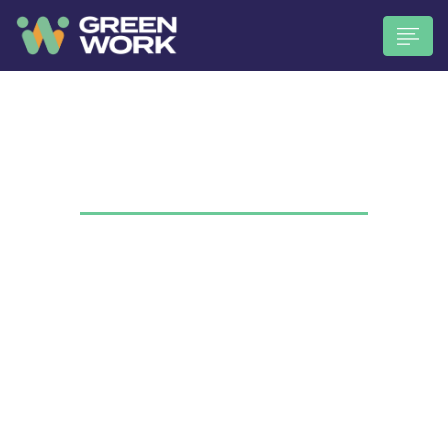
Отримайте нову роботу з
легкістю
n submenu (Працівникам)
Офіційне працевлаштування